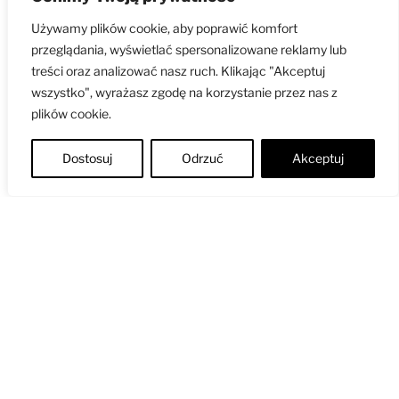
Używamy plików cookie, aby poprawić komfort
Szczególnie w pracy warsztatowej pracujemy poprzez
przeglądania, wyświetlać spersonalizowane reklamy lub
naprzemienność doświadczeń oraz ich trawienia,
treści oraz analizować nasz ruch. Klikając "Akceptuj
przyswajania, refleksji. Angażujemy nie tylko intelekt.
wszystko", wyrażasz zgodę na korzystanie przez nas z
Ale też symbol, obraz, ruch, wyobraźnię, rysunek.
plików cookie.
Działamy jako całość.
Dostosuj
Odrzuć
Akceptuj
Rozwój nie musi być taki poważny
Ostrzegam: lubię się głośno śmiać i strzelam czasami
żartem, nie zawsze dobrym!
Żebyśmy mogli
pracować, potrzebujemy czuć się swobodnie,
bezpiecznie! Lubię patrzeć jak humor robi bliżej,
wpuszcza powietrze, rozluźnia.
Wykształcenie