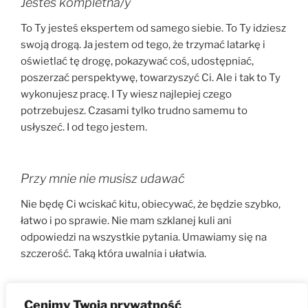
Jesteś kompletna/y
To Ty jesteś ekspertem od samego siebie. To Ty idziesz
swoją drogą. Ja jestem od tego, że trzymać latarkę i
oświetlać tę drogę, pokazywać coś, udostępniać,
poszerzać perspektywę, towarzyszyć Ci. Ale i tak to Ty
wykonujesz pracę. I Ty wiesz najlepiej czego
potrzebujesz. Czasami tylko trudno samemu to
usłyszeć. I od tego jestem.
Przy mnie nie musisz udawać
Nie będę Ci wciskać kitu, obiecywać, że będzie szybko,
łatwo i po sprawie. Nie mam szklanej kuli ani
odpowiedzi na wszystkie pytania. Umawiamy się na
szczerość. Taką która uwalnia i ułatwia.
Ciało, mowa, umysł
Cenimy Twoją prywatność